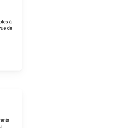
ples à
 vue de
vants
u