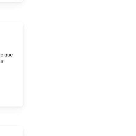
he que
ur